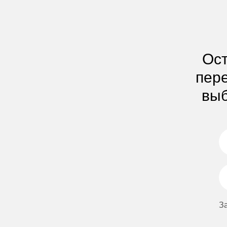
Ост
пере
выб
З