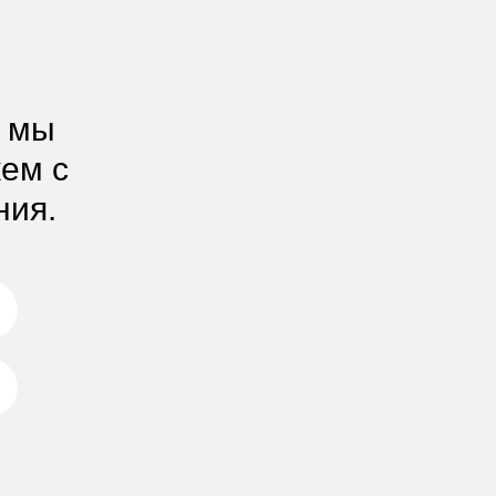
, мы
жем с
ния.