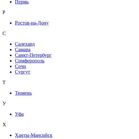
Пермь
Р
Ростов-на-Дону
С
Салехард
Самара
Санкт-Петербург
Симферополь
Сочи
Сургут
Т
Тюмень
У
Уфа
Х
Ханты-Мансийск