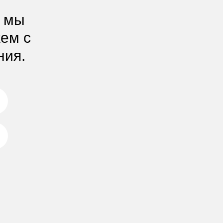
, мы
жем с
ния.