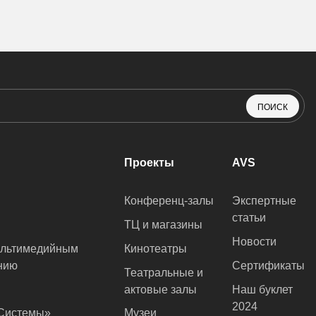
ПОИСК
Проекты
AVS
Конференц-залы
Экспертные
статьи
ТЦ и магазины
Новости
ультимедийным
Кинотеатры
нию
Сертификаты
Театральные и
актовые залы
Наш буклет
2024
оСистемы»
Музеи