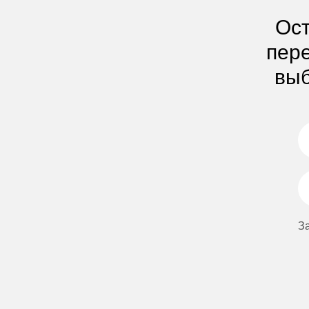
Ост
пере
выб
З