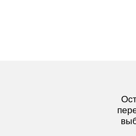
Ост
пере
выб