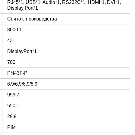
RJ45*1, USB*1, Audio*1, RS232С*1, HDMI*1, DVI*1,
Display Port*1
Снято с производства
3000:1
43
DisplayPort*1
700
PH43F-P
6,9/6,9/8,9/8,9
959.7
550.1
29.9
PIM