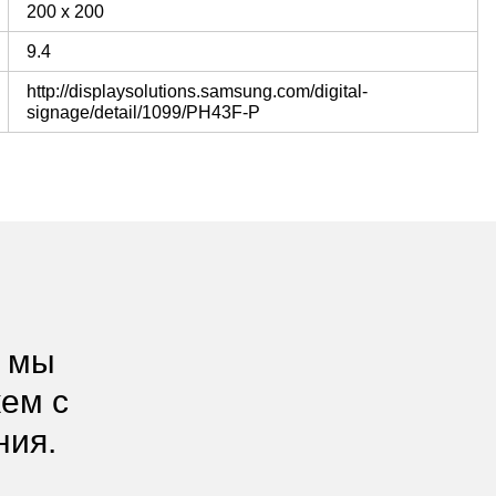
200 х 200
9.4
http://displaysolutions.samsung.com/digital-
signage/detail/1099/PH43F-P
, мы
жем с
ния.