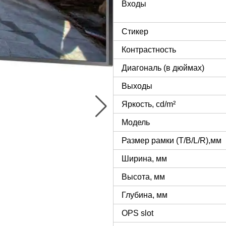
Входы
Стикер
Контрастность
Диагональ (в дюймах)
Выходы
Яркость, cd/m²
Модель
Размер рамки (T/B/L/R),мм
Ширина, мм
Высота, мм
Глубина, мм
OPS slot